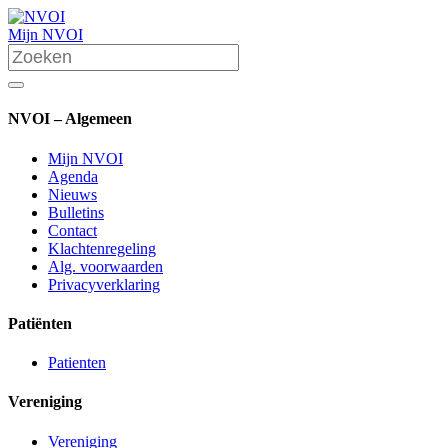
Mijn NVOI
NVOI – Algemeen
Mijn NVOI
Agenda
Nieuws
Bulletins
Contact
Klachtenregeling
Alg. voorwaarden
Privacyverklaring
Patiënten
Patienten
Vereniging
Vereniging