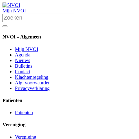
Mijn NVOI
NVOI – Algemeen
Mijn NVOI
Agenda
Nieuws
Bulletins
Contact
Klachtenregeling
Alg. voorwaarden
Privacyverklaring
Patiënten
Patienten
Vereniging
Vereniging