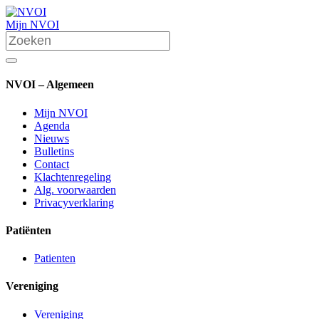
Mijn NVOI
NVOI – Algemeen
Mijn NVOI
Agenda
Nieuws
Bulletins
Contact
Klachtenregeling
Alg. voorwaarden
Privacyverklaring
Patiënten
Patienten
Vereniging
Vereniging