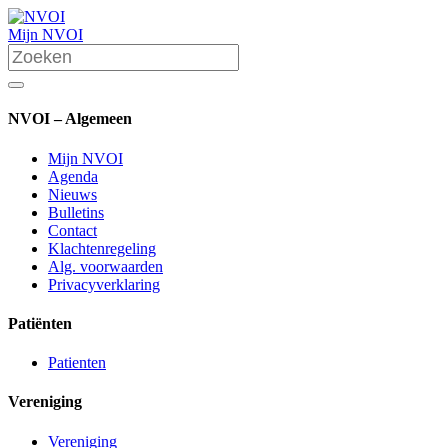
Mijn NVOI
NVOI – Algemeen
Mijn NVOI
Agenda
Nieuws
Bulletins
Contact
Klachtenregeling
Alg. voorwaarden
Privacyverklaring
Patiënten
Patienten
Vereniging
Vereniging