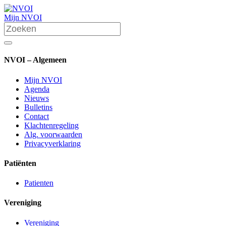
Mijn NVOI
NVOI – Algemeen
Mijn NVOI
Agenda
Nieuws
Bulletins
Contact
Klachtenregeling
Alg. voorwaarden
Privacyverklaring
Patiënten
Patienten
Vereniging
Vereniging